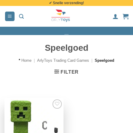
✔ Snelle verzending!
de
inhoud
Speelgoed
*
Home
|
ArlyToys Trading Card Games
|
Speelgoed
FILTER