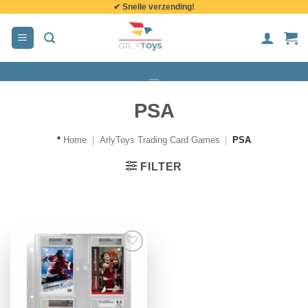
✔ Snelle verzending!
de
inhoud
PSA
*
Home
|
ArlyToys Trading Card Games
|
PSA
FILTER