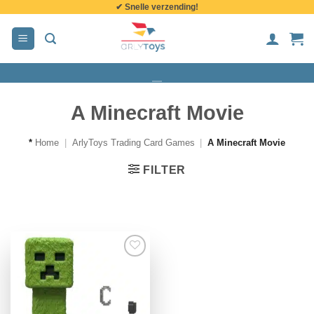
✔ Snelle verzending!
de
inhoud
A Minecraft Movie
*
Home
|
ArlyToys Trading Card Games
|
A Minecraft Movie
FILTER