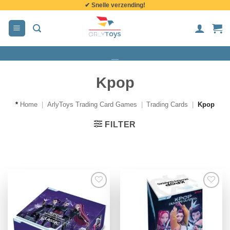
✔ Snelle verzending!
de
inhoud
Kpop
*
Home
|
ArlyToys Trading Card Games
|
Trading Cards
|
Kpop
FILTER