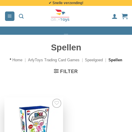
✔ Snelle verzending!
de
inhoud
Spellen
*
Home
|
ArlyToys Trading Card Games
|
Speelgoed
|
Spellen
FILTER