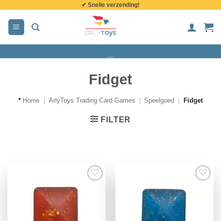
✔ Snelle verzending!
de
inhoud
Fidget
*
Home
|
ArlyToys Trading Card Games
|
Speelgoed
|
Fidget
FILTER