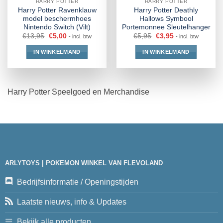
HARRY POTTER
HARRY POTTER
Harry Potter Ravenklauw
Harry Potter Deathly
model beschermhoes
Hallows Symbool
Nintendo Switch (Vilt)
Portemonnee Sleutelhanger
€
13,95
€
5,00
€
5,95
€
3,95
- incl. btw
- incl. btw
IN WINKELMAND
IN WINKELMAND
Harry Potter Speelgoed en Merchandise
ARLYTOYS | POKEMON WINKEL VAN FLEVOLAND
Bedrijfsinformatie / Openingstijden
Laatste nieuws, info & Updates
Bekijk alle producten