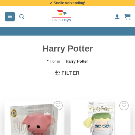
✔ Snelle verzending!
de
inhoud
Harry Potter
*
Home
|
Harry Potter
FILTER