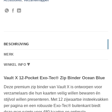
Accessoires
,
Verzamelmappen
BESCHRIJVING
MERK
WINKEL INFO 🔻
Vault X 12-Pocket Exo-Tec® Zip Binder Ocean Blue
Deze premium zip binder van Vault X is ontworpen voor
verzamelaars die hun kaarten veilig willen bewaren én
stijlvol willen presenteren. Met 12 zijwaartse insteekvakken
per pagina en een robuuste Exo-Tec® buitenkant biedt
deze map ruimte voor 480 kaarten en optimale