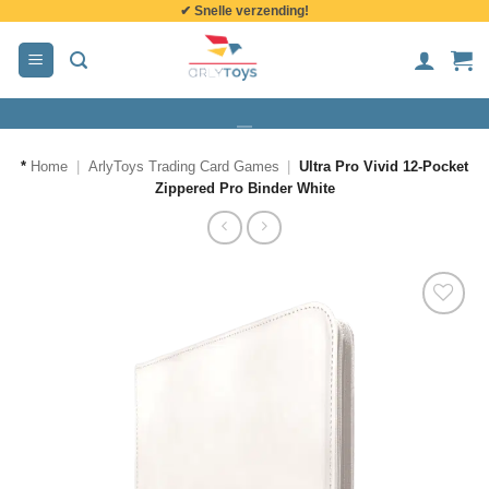
✔ Snelle verzending!
de
inhoud
*
Home
|
ArlyToys Trading Card Games
|
Ultra Pro Vivid 12-Pocket
Zippered Pro Binder White