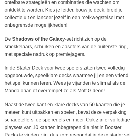
ontelbare strategieën en combinaties die wachten om
ontdekt te worden. Kies je leider, bouw je deck, breid je
collectie uit en lanceer jezelf in een melkwegstelsel met
onbegrensde mogelijkheden!
De
Shadows of the Galaxy
-set richt zich op de
smokkelaars, schurken en aaseters van de buitenste ring,
met speciale nadruk op premiejagers.
In de Starter Deck voor twee spelers zitten twee volledig
opgebouwde, speelklare decks waarmee jij en een vriend
het spel kunnen leren. Wees je vijanden te slim af als de
Mandalorian of overrompel ze als Moff Gideon!
Naast de twee kant-en-klare decks van 50 kaarten die je
meteen kunt uitpakken en spelen, bevat deze verpakking
schadetellers, de spelregels en meer. Ook zijn er volledige
playsets van 10 kaarten inbegrepen die niet in Booster
Packs te vinden zijn, dus zorg ervoor dat je deze starter set