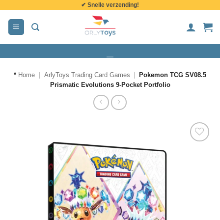
✔ Snelle verzending!
de
inhoud
*
Home
|
ArlyToys Trading Card Games
|
Pokemon TCG SV08.5
Prismatic Evolutions 9-Pocket Portfolio