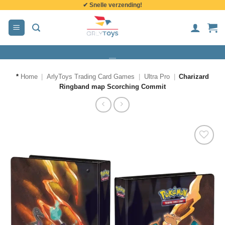
✔ Snelle verzending!
de
inhoud
*
Home
|
ArlyToys Trading Card Games
|
Ultra Pro
|
Charizard
Ringband map Scorching Commit