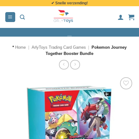
✔ Snelle verzending!
de
inhoud
*
Home
|
ArlyToys Trading Card Games
|
Pokemon Journey
Together Booster Bundle