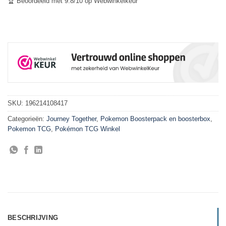
🏆 Beoordeeld met 9.8/10 op Webwinkelkeur
SKU:
196214108417
Categorieën:
Journey Together
,
Pokemon Boosterpack en boosterbox
,
Pokemon TCG
,
Pokémon TCG Winkel
BESCHRIJVING