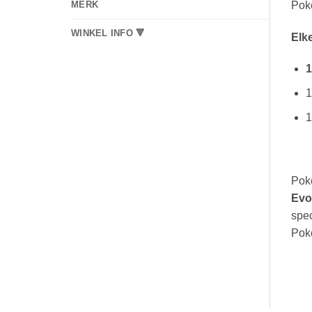
Pok
MERK
WINKEL INFO 🔻
Elk
1
1
1
Pok
Evo
spec
Poké