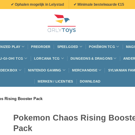
✔ Ophalen mogelijk in Lelystad
✔ Minimale bestelwaarde €15
NIZED PLAY
PREORDER
SPEELGOED
POKÉMON TCG
MAGI
U-GI-OH! TCG
LORCANA TCG
DUNGEONS & DRAGONS
ANDER
N DECKBOX
NINTENDO GAMING
MERCHANDISE
SYLVANIAN FAM
MERKEN / LICENTIES
DOWNLOAD
s Rising Booster Pack
Pokemon Chaos Rising Boost
Pack