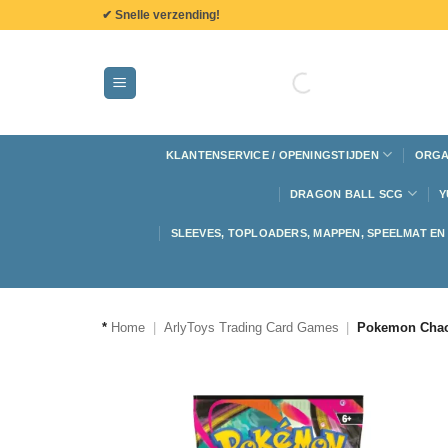
de
✔ Snelle verzending!
inhoud
KLANTENSERVICE / OPENINGSTIJDEN
ORGA
DRAGON BALL SCG
Y
SLEEVES, TOPLOADERS, MAPPEN, SPEELMAT E
*
Home
|
ArlyToys Trading Card Games
|
Pokemon Chao