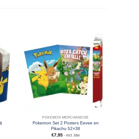
POKEMON MERCHANDISE
Pokemon Set 2 Posters Eevee en
Ultra Pro 
l
Pikachu 52×38
€
7,95
€
1
- incl. btw