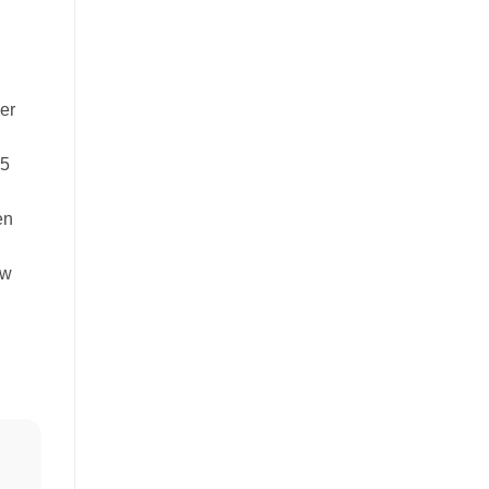
er
35
en
uw