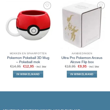
MOKKEN EN SPAARPOTTEN
AANBIEDINGEN
Pokemon Pokeball 3D Mug
Ultra Pro Pokemon Arceus
– Pokeball mok
Alcove Flip box
€
14,95
€
12,95
€
18,95
€
9,95
- incl. btw
- incl. btw
IN WINKELMAND
IN WINKELMAND