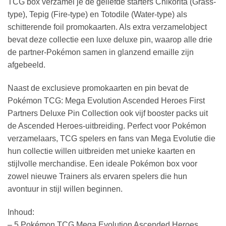
TCG box verzamel je de geliefde starters Chikorita (Grass-
type), Tepig (Fire-type) en Totodile (Water-type) als
schitterende foil promokaarten. Als extra verzamelobject
bevat deze collectie een luxe deluxe pin, waarop alle drie
de partner-Pokémon samen in glanzend emaille zijn
afgebeeld.
Naast de exclusieve promokaarten en pin bevat de
Pokémon TCG: Mega Evolution Ascended Heroes First
Partners Deluxe Pin Collection ook vijf booster packs uit
de Ascended Heroes-uitbreiding. Perfect voor Pokémon
verzamelaars, TCG spelers en fans van Mega Evolutie die
hun collectie willen uitbreiden met unieke kaarten en
stijlvolle merchandise. Een ideale Pokémon box voor
zowel nieuwe Trainers als ervaren spelers die hun
avontuur in stijl willen beginnen.
Inhoud:
– 5 Pokémon TCG Mega Evolution Ascended Heroes