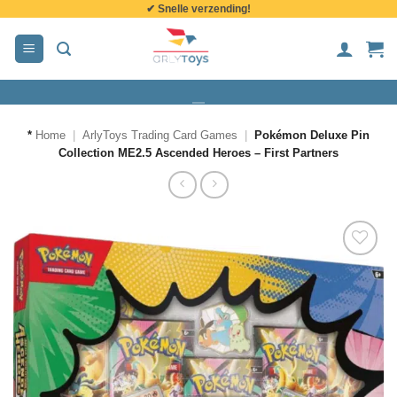
✔ Snelle verzending!
de
inhoud
*
Home
|
ArlyToys Trading Card Games
|
Pokémon Deluxe Pin
Collection ME2.5 Ascended Heroes – First Partners