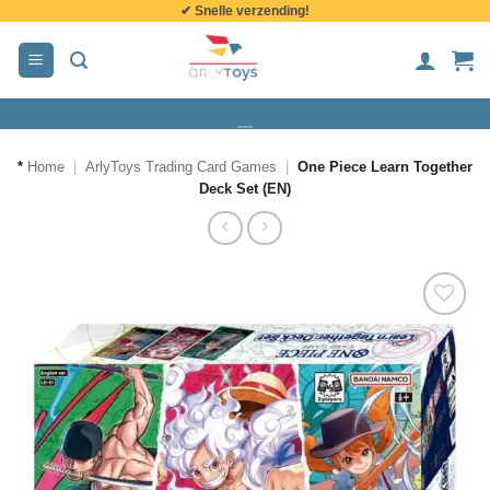
✔ Snelle verzending!
de
inhoud
*
Home
|
ArlyToys Trading Card Games
|
One Piece Learn Together
Deck Set (EN)