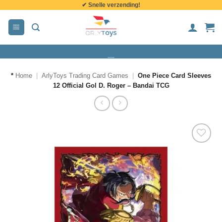
✔ Snelle verzending!
de
inhoud
*
Home
|
ArlyToys Trading Card Games
|
One Piece Card Sleeves
12 Official Gol D. Roger – Bandai TCG