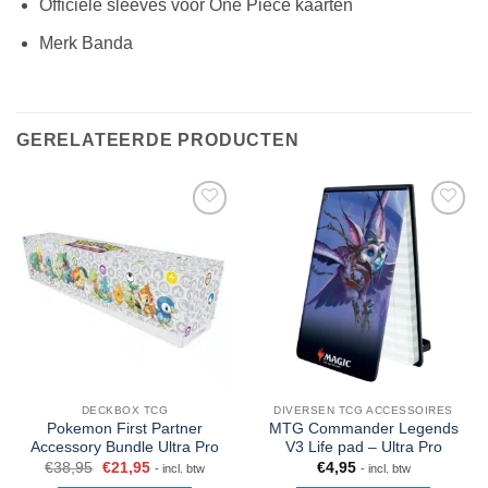
Officiele sleeves voor One Piece kaarten
Merk Banda
GERELATEERDE PRODUCTEN
DECKBOX TCG
DIVERSEN TCG ACCESSOIRES
Pokemon First Partner
MTG Commander Legends
Accessory Bundle Ultra Pro
V3 Life pad – Ultra Pro
€
38,95
€
21,95
€
4,95
- incl. btw
- incl. btw