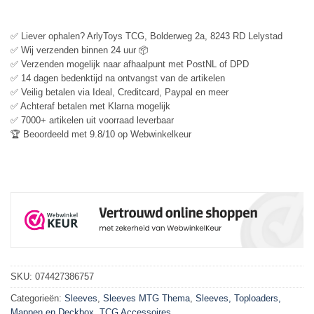
✅ Liever ophalen? ArlyToys TCG, Bolderweg 2a, 8243 RD Lelystad
✅ Wij verzenden binnen 24 uur 📦
✅ Verzenden mogelijk naar afhaalpunt met PostNL of DPD
✅ 14 dagen bedenktijd na ontvangst van de artikelen
✅ Veilig betalen via Ideal, Creditcard, Paypal en meer
✅ Achteraf betalen met Klarna mogelijk
✅ 7000+ artikelen uit voorraad leverbaar
🏆 Beoordeeld met 9.8/10 op Webwinkelkeur
SKU:
074427386757
Categorieën:
Sleeves
,
Sleeves MTG Thema
,
Sleeves, Toploaders,
Mappen en Deckbox
,
TCG Accessoires