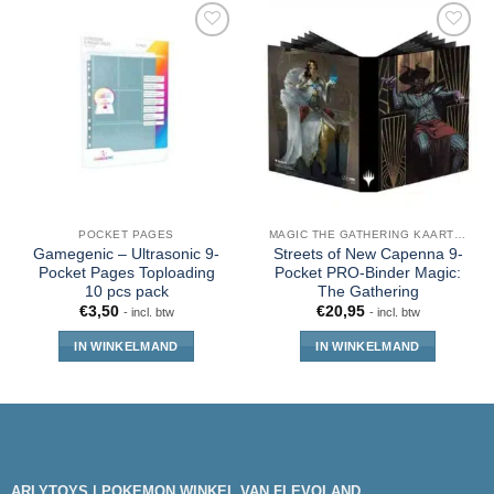
POCKET PAGES
MAGIC THE GATHERING KAARTEN
Gamegenic – Ultrasonic 9-
Streets of New Capenna 9-
Pocket Pages Toploading
Pocket PRO-Binder Magic:
10 pcs pack
The Gathering
€
3,50
€
20,95
- incl. btw
- incl. btw
IN WINKELMAND
IN WINKELMAND
ARLYTOYS | POKEMON WINKEL VAN FLEVOLAND