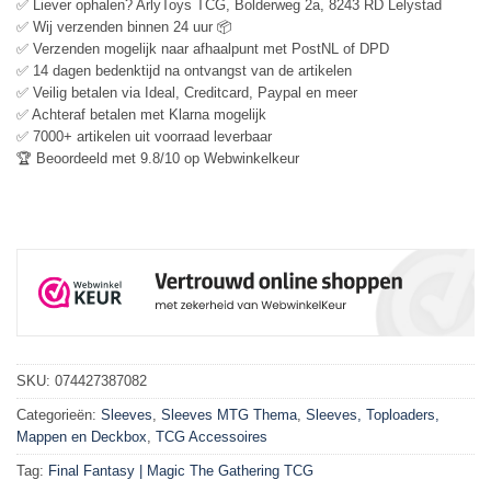
✅ Liever ophalen? ArlyToys TCG, Bolderweg 2a, 8243 RD Lelystad
✅ Wij verzenden binnen 24 uur 📦
✅ Verzenden mogelijk naar afhaalpunt met PostNL of DPD
✅ 14 dagen bedenktijd na ontvangst van de artikelen
✅ Veilig betalen via Ideal, Creditcard, Paypal en meer
✅ Achteraf betalen met Klarna mogelijk
✅ 7000+ artikelen uit voorraad leverbaar
🏆 Beoordeeld met 9.8/10 op Webwinkelkeur
SKU:
074427387082
Categorieën:
Sleeves
,
Sleeves MTG Thema
,
Sleeves, Toploaders,
Mappen en Deckbox
,
TCG Accessoires
Tag:
Final Fantasy | Magic The Gathering TCG