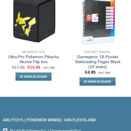
DECKBOX TCG
POCKET PAGES
Ultra Pro Pokemon Pikachu
Gamegenic 18-Pocket
Alcove Flip box
Sideloading Pages Black
(10 stuks)
€
17,95
€
14,95
- incl. btw
€
4,95
- incl. btw
IN WINKELMAND
IN WINKELMAND
ARLYTOYS | POKEMON WINKEL VAN FLEVOLAND