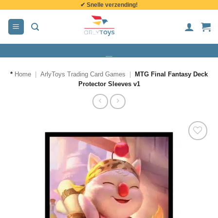
✔ Snelle verzending!
de
inhoud
*
Home
|
ArlyToys Trading Card Games
|
MTG Final Fantasy Deck
Protector Sleeves v1