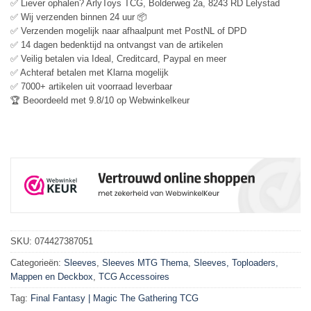
✅ Liever ophalen? ArlyToys TCG, Bolderweg 2a, 8243 RD Lelystad
✅ Wij verzenden binnen 24 uur 📦
✅ Verzenden mogelijk naar afhaalpunt met PostNL of DPD
✅ 14 dagen bedenktijd na ontvangst van de artikelen
✅ Veilig betalen via Ideal, Creditcard, Paypal en meer
✅ Achteraf betalen met Klarna mogelijk
✅ 7000+ artikelen uit voorraad leverbaar
🏆 Beoordeeld met 9.8/10 op Webwinkelkeur
SKU:
074427387051
Categorieën:
Sleeves
,
Sleeves MTG Thema
,
Sleeves, Toploaders,
Mappen en Deckbox
,
TCG Accessoires
Tag:
Final Fantasy | Magic The Gathering TCG