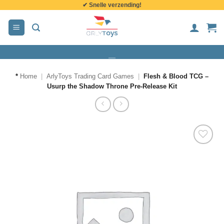
✔ Snelle verzending!
de
inhoud
*
Home
|
ArlyToys Trading Card Games
|
Flesh & Blood TCG –
Usurp the Shadow Throne Pre-Release Kit