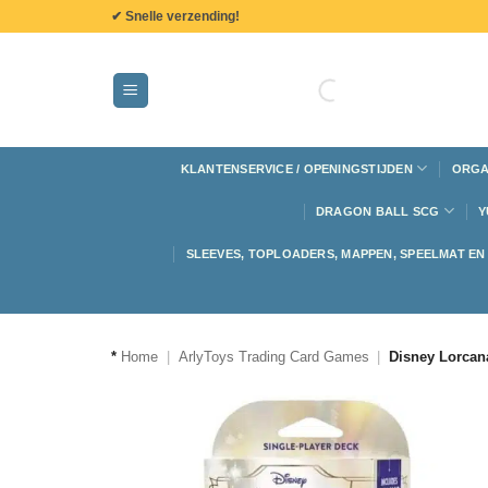
de
✔ Snelle verzending!
inhoud
KLANTENSERVICE / OPENINGSTIJDEN
ORGA
DRAGON BALL SCG
Y
SLEEVES, TOPLOADERS, MAPPEN, SPEELMAT E
*
Home
|
ArlyToys Trading Card Games
|
Disney Lorcan