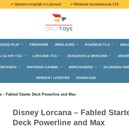
✔ Ophalen mogelijk in Lelystad
✔ Minimale bestelwaarde €15
NIZED PLAY
PREORDER
SPEELGOED
POKÉMON TCG
MAGI
U-GI-OH! TCG
LORCANA TCG
DUNGEONS & DRAGONS
ANDER
N DECKBOX
NINTENDO GAMING
MERCHANDISE
SYLVANIAN FAM
MERKEN / LICENTIES
DOWNLOAD
a – Fabled Starter Deck Powerline and Max
Disney Lorcana – Fabled Start
Deck Powerline and Max