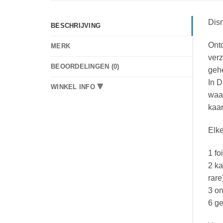
Dis
BESCHRIJVING
Ontd
MERK
verz
BEOORDELINGEN (0)
gehe
In D
WINKEL INFO 🔻
waar
kaar
Elke
1 fo
2 ka
rare
3 on
6 g