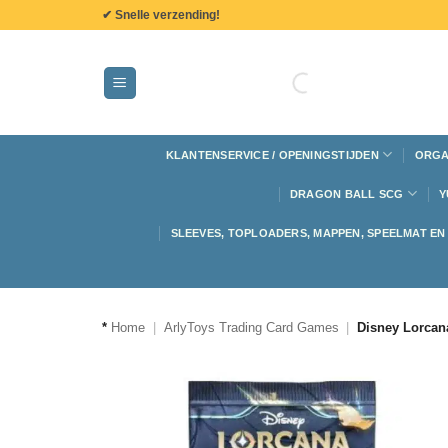
de
✔ Snelle verzending!
inhoud
KLANTENSERVICE / OPENINGSTIJDEN
ORGA
DRAGON BALL SCG
Y
SLEEVES, TOPLOADERS, MAPPEN, SPEELMAT E
*
Home
|
ArlyToys Trading Card Games
|
Disney Lorcan