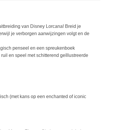
itbreiding van Disney Lorcana! Breid je
erwijl je verborgen aanwijzingen volgt en de
 magisch penseel en een spreukenboek
uil en speel met schitterend geïllustreerde
sch (met kans op een enchanted of iconic