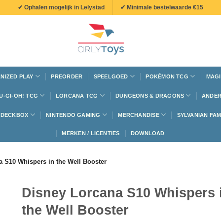
✔ Ophalen mogelijk in Lelystad
✔ Minimale bestelwaarde €15
NIZED PLAY
PREORDER
SPEELGOED
POKÉMON TCG
MAGI
U-GI-OH! TCG
LORCANA TCG
DUNGEONS & DRAGONS
ANDER
N DECKBOX
NINTENDO GAMING
MERCHANDISE
SYLVANIAN FAM
MERKEN / LICENTIES
DOWNLOAD
a S10 Whispers in the Well Booster
Disney Lorcana S10 Whispers 
the Well Booster