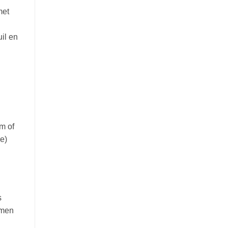
met
il en
m of
e)
s
imen