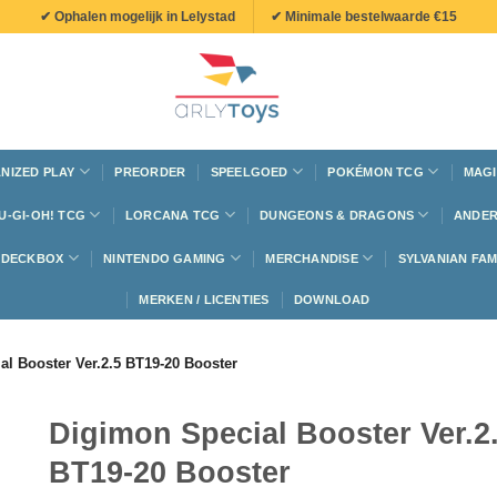
✔ Ophalen mogelijk in Lelystad
✔ Minimale bestelwaarde €15
NIZED PLAY
PREORDER
SPEELGOED
POKÉMON TCG
MAGI
U-GI-OH! TCG
LORCANA TCG
DUNGEONS & DRAGONS
ANDER
N DECKBOX
NINTENDO GAMING
MERCHANDISE
SYLVANIAN FAM
MERKEN / LICENTIES
DOWNLOAD
al Booster Ver.2.5 BT19-20 Booster
Digimon Special Booster Ver.2
BT19-20 Booster