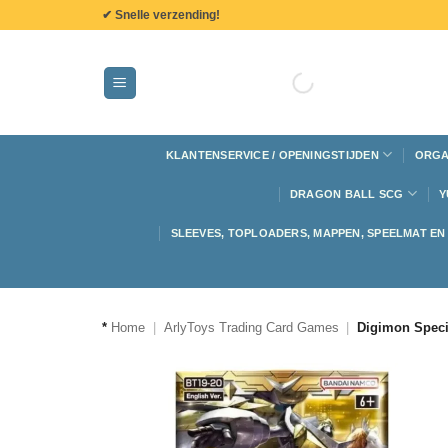
de
✔ Snelle verzending!
inhoud
KLANTENSERVICE / OPENINGSTIJDEN
ORGA
DRAGON BALL SCG
Y
SLEEVES, TOPLOADERS, MAPPEN, SPEELMAT E
*
Home
|
ArlyToys Trading Card Games
|
Digimon Speci