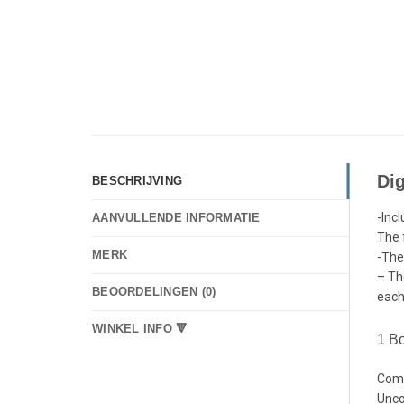
Di
BESCHRIJVING
-Inc
AANVULLENDE INFORMATIE
The 
MERK
-The
– Th
BEOORDELINGEN (0)
each
WINKEL INFO 🔻
1 Bo
Com
Unc