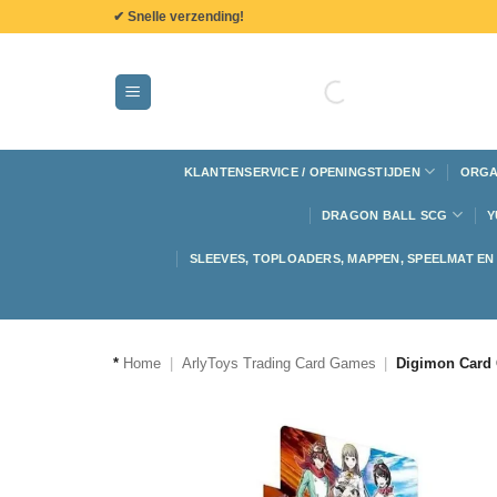
de
✔ Snelle verzending!
inhoud
KLANTENSERVICE / OPENINGSTIJDEN
ORGA
DRAGON BALL SCG
Y
SLEEVES, TOPLOADERS, MAPPEN, SPEELMAT E
*
Home
|
ArlyToys Trading Card Games
|
Digimon Card 