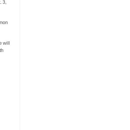
. 3,
imon
 will
th