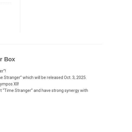
r Box
er”!
 Stranger” which will be released Oct. 3, 2025.
ympos XII!
it “Time Stranger” and have strong synergy with