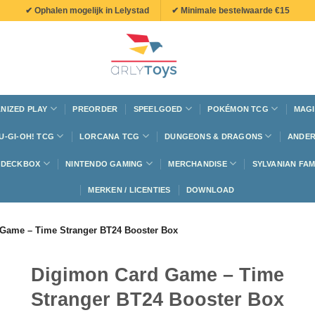
✔ Ophalen mogelijk in Lelystad
✔ Minimale bestelwaarde €15
NIZED PLAY
PREORDER
SPEELGOED
POKÉMON TCG
MAGI
U-GI-OH! TCG
LORCANA TCG
DUNGEONS & DRAGONS
ANDER
N DECKBOX
NINTENDO GAMING
MERCHANDISE
SYLVANIAN FAM
MERKEN / LICENTIES
DOWNLOAD
Game – Time Stranger BT24 Booster Box
Digimon Card Game – Time
Stranger BT24 Booster Box