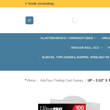
de
✔ Snelle verzending!
inhoud
KLANTENSERVICE / OPENINGSTIJDEN
ORGA
DRAGON BALL SCG
Y
SLEEVES, TOPLOADERS, MAPPEN, SPEELMAT E
*
Home
|
ArlyToys Trading Card Games
|
UP – 2-1/2″ X 