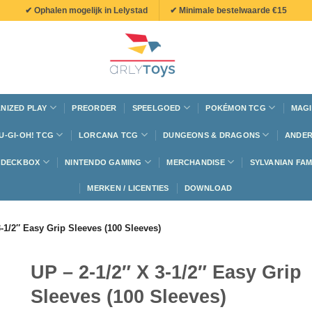
✔ Ophalen mogelijk in Lelystad
✔ Minimale bestelwaarde €15
NIZED PLAY
PREORDER
SPEELGOED
POKÉMON TCG
MAGI
U-GI-OH! TCG
LORCANA TCG
DUNGEONS & DRAGONS
ANDER
N DECKBOX
NINTENDO GAMING
MERCHANDISE
SYLVANIAN FAM
MERKEN / LICENTIES
DOWNLOAD
3-1/2″ Easy Grip Sleeves (100 Sleeves)
UP – 2-1/2″ X 3-1/2″ Easy Grip
Sleeves (100 Sleeves)