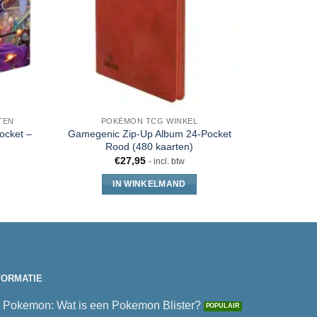
TEN
POKÉMON TCG WINKEL
pocket –
Gamegenic Zip-Up Album 24-Pocket
Ultra Pro 
Rood (480 kaarten)
formaat Cl
€
27,95
- incl. btw
IN WINKELMAND
FORMATIE
Pokemon: Wat is een Pokemon Blister?