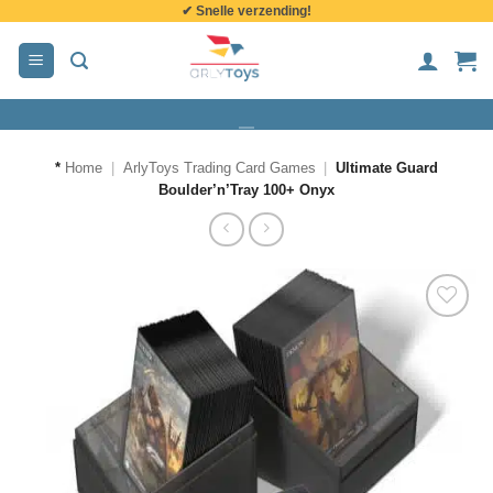
✔ Snelle verzending!
de
inhoud
*
Home
|
ArlyToys Trading Card Games
|
Ultimate Guard
Boulder’n’Tray 100+ Onyx