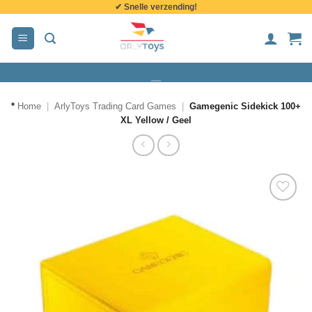
✔ Snelle verzending!
de
inhoud
*
Home
|
ArlyToys Trading Card Games
|
Gamegenic Sidekick 100+
XL Yellow / Geel