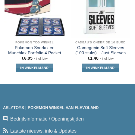
POKÉMON TCG WINKEL
CADEAU'S ONDER DE 10 EURO
Pokemon Snorlax en
Gamegenic Soft Sleeves
Munchlax Portfolio 4 Pocket
(100 stuks) – Just Sleeves
€
6,95
€
1,40
- incl. btw
- incl. btw
IN WINKELMAND
IN WINKELMAND
ARLYTOYS | POKEMON WINKEL VAN FLEVOLAND
Bedrijfsinformatie / Openingstijden
Laatste nieuws, info & Updates