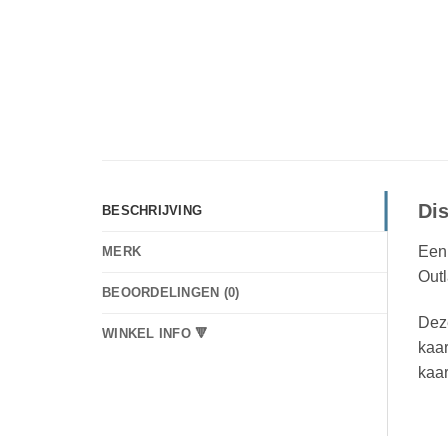
Di
BESCHRIJVING
Een 
MERK
Out
BEOORDELINGEN (0)
Dez
WINKEL INFO 🔻
kaar
kaar