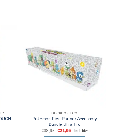
ERS
DECKBOX TCG
DIVE
TOUCH
Pokemon First Partner Accessory
MTG Comma
Bundle Ultra Pro
€
38,95
€
21,95
- incl. btw