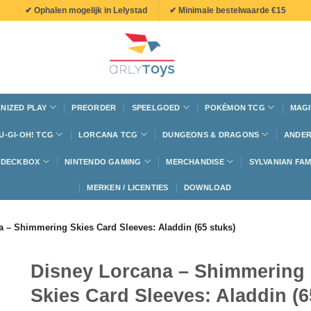
✔ Ophalen mogelijk in Lelystad
✔ Minimale bestelwaarde €15
NIZED PLAY
PREORDER
SPEELGOED
POKÉMON TCG
MAGI
U-GI-OH! TCG
LORCANA TCG
DUNGEONS & DRAGONS
ANDER
N DECKBOX
NINTENDO GAMING
MERCHANDISE
SYLVANIAN FAM
MERKEN / LICENTIES
DOWNLOAD
a – Shimmering Skies Card Sleeves: Aladdin (65 stuks)
Disney Lorcana – Shimmering
Skies Card Sleeves: Aladdin (6