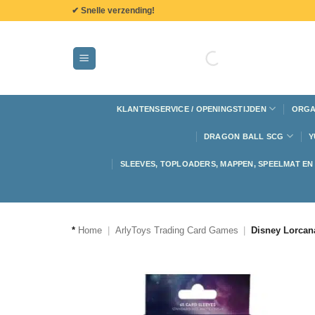
de
✔ Snelle verzending!
inhoud
KLANTENSERVICE / OPENINGSTIJDEN
ORGA
DRAGON BALL SCG
Y
SLEEVES, TOPLOADERS, MAPPEN, SPEELMAT E
*
Home
|
ArlyToys Trading Card Games
|
Disney Lorcan