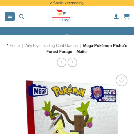
✔ Snelle verzending!
de
inhoud
*
Home
|
ArlyToys Trading Card Games
|
Mega Pokémon Pichu’s
Forest Forage – Mattel