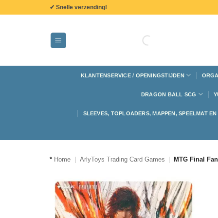
de
✔ Snelle verzending!
inhoud
KLANTENSERVICE / OPENINGSTIJDEN
ORGA
DRAGON BALL SCG
Y
SLEEVES, TOPLOADERS, MAPPEN, SPEELMAT E
*
Home
|
ArlyToys Trading Card Games
|
MTG Final Fan