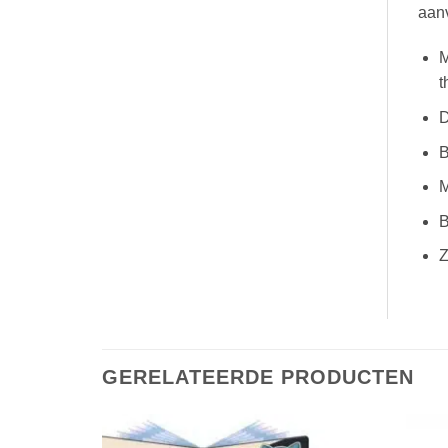
aanv
M
t
D
B
M
B
Z
GERELATEERDE PRODUCTEN