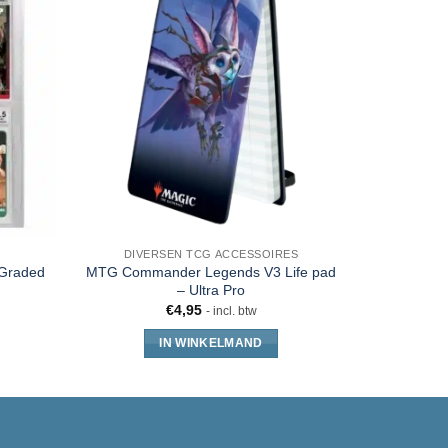
DIVERSEN TCG ACCESSOIRES
 Graded
MTG Commander Legends V3 Life pad
Gamege
– Ultra Pro
S
€
4,95
- incl. btw
IN WINKELMAND