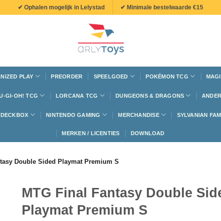
✔ Ophalen mogelijk in Lelystad
✔ Minimale bestelwaarde €15
NIZED PLAY
PREORDER
SPEELGOED
POKÉMON TCG
MAGI
U-GI-OH! TCG
LORCANA TCG
DUNGEONS & DRAGONS
ANDER
N DECKBOX
NINTENDO GAMING
MERCHANDISE
SYLVANIAN FAM
MERKEN / LICENTIES
DOWNLOAD
tasy Double Sided Playmat Premium S
MTG Final Fantasy Double Sid
Playmat Premium S