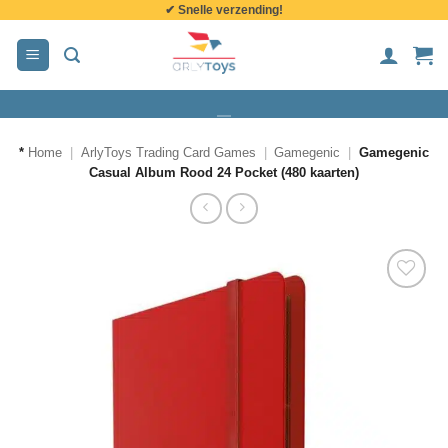
✔ Snelle verzending!
de
inhoud
*
Home
|
ArlyToys Trading Card Games
|
Gamegenic
|
Gamegenic
Casual Album Rood 24 Pocket (480 kaarten)