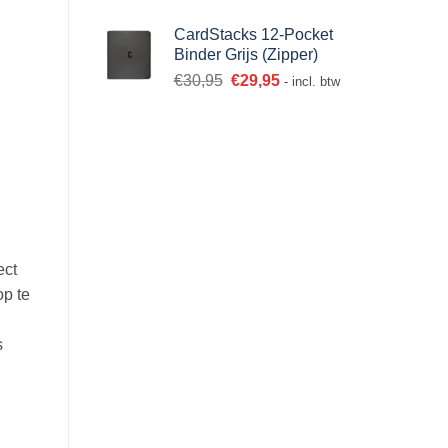
CardStacks 12-Pocket
Binder Grijs (Zipper)
€
30,95
€
29,95
- incl. btw
ect
op te
s