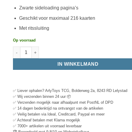
Zwarte sideloading pagina’s
Geschikt voor maximaal 216 kaarten
Met ritssluiting
Op voorraad
IN WINKELMAND
✅ Liever ophalen? ArlyToys TCG, Bolderweg 2a, 8243 RD Lelystad
✅ Wij verzenden binnen 24 uur 📦
✅ Verzenden mogelijk naar afhaalpunt met PostNL of DPD
✅ 14 dagen bedenktijd na ontvangst van de artikelen
✅ Veilig betalen via Ideal, Creditcard, Paypal en meer
✅ Achteraf betalen met Klarna mogelijk
✅ 7000+ artikelen uit voorraad leverbaar
🏆 Beoordeeld met 9.8/10 op Webwinkelkeur