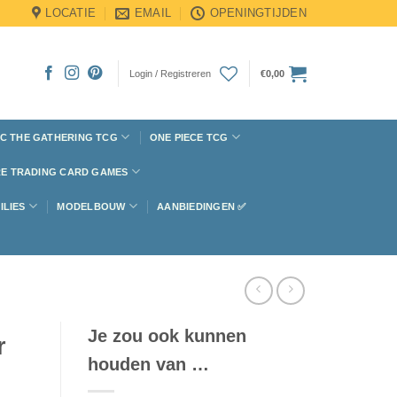
LOCATIE
EMAIL
OPENINGTIJDEN
Login / Registreren
€
0,00
C THE GATHERING TCG
ONE PIECE TCG
E TRADING CARD GAMES
ILIES
MODELBOUW
AANBIEDINGEN ✅
Je zou ook kunnen
r
houden van …