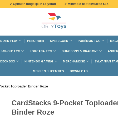
✔ Ophalen mogelijk in Lelystad
✔ Minimale bestelwaarde €15
NIZED PLAY
PREORDER
SPEELGOED
POKÉMON TCG
MAGI
U-GI-OH! TCG
LORCANA TCG
DUNGEONS & DRAGONS
ANDER
N DECKBOX
NINTENDO GAMING
MERCHANDISE
SYLVANIAN FAM
MERKEN / LICENTIES
DOWNLOAD
Pocket Toploader Binder Roze
CardStacks 9-Pocket Toploade
Binder Roze