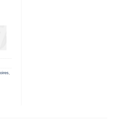
oires
,