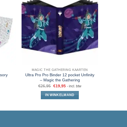
MAGIC THE GATHERING KAARTEN
MAGIC 
sory
Ultra Pro Pro Binder 12 pocket Unfinity
Ultra Pro 
– Magic the Gathering
Pocke
€
26,95
€
19,95
€
26
- incl. btw
IN WINKELMAND