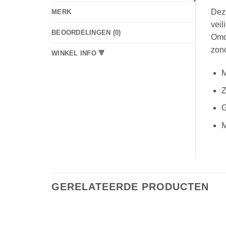
De
MERK
veil
BEOORDELINGEN (0)
Omda
zon
WINKEL INFO 🔻
M
Z
G
M
GERELATEERDE PRODUCTEN