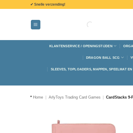
de
✔ Snelle verzending!
inhoud
KLANTENSERVICE / OPENINGSTIJDEN
ORGA
DRAGON BALL SCG
Y
SLEEVES, TOPLOADERS, MAPPEN, SPEELMAT E
*
Home
|
ArlyToys Trading Card Games
|
CardStacks 9-