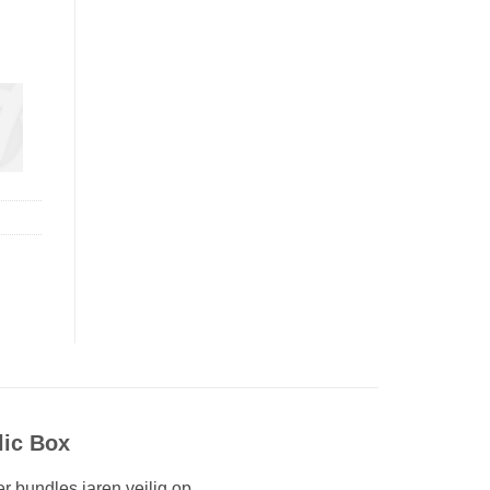
lic Box
 bundles jaren veilig op.