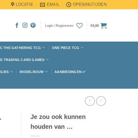
LOCATIE
EMAIL
OPENINGTIJDEN
Login / Registreren
€
0,00
C THE GATHERING TCG
ONE PIECE TCG
E TRADING CARD GAMES
ILIES
MODELBOUW
AANBIEDINGEN ✅
Je zou ook kunnen
r
houden van …