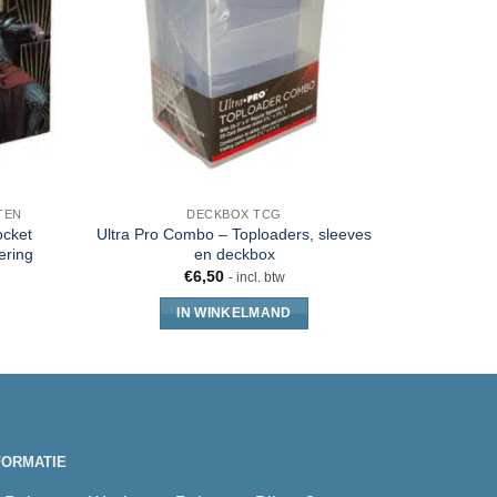
TEN
DECKBOX TCG
ocket
Ultra Pro Combo – Toploaders, sleeves
Gamege
ering
en deckbox
S
€
6,50
- incl. btw
IN WINKELMAND
FORMATIE