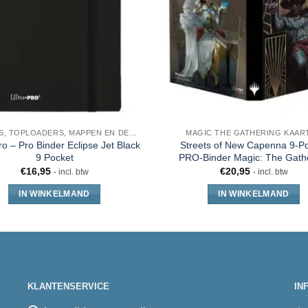
SLEEVES, TOPLOADERS, MAPPEN EN DECKBOX
MAGIC THE GATHERING KAAR
ro – Pro Binder Eclipse Jet Black
Streets of New Capenna 9-P
9 Pocket
PRO-Binder Magic: The Gath
€
16,95
€
20,95
- incl. btw
- incl. btw
IN WINKELMAND
IN WINKELMAND
KLANTENSERVICE
IN