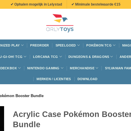
✔ Ophalen mogelijk in Lelystad
✔ Minimale bestelwaarde €15
NIZED PLAY
PREORDER
SPEELGOED
POKÉMON TCG
MAGI
U-GI-OH! TCG
LORCANA TCG
DUNGEONS & DRAGONS
ANDER
N DECKBOX
NINTENDO GAMING
MERCHANDISE
SYLVANIAN FAM
MERKEN / LICENTIES
DOWNLOAD
Pokémon Booster Bundle
Acrylic Case Pokémon Booste
Bundle