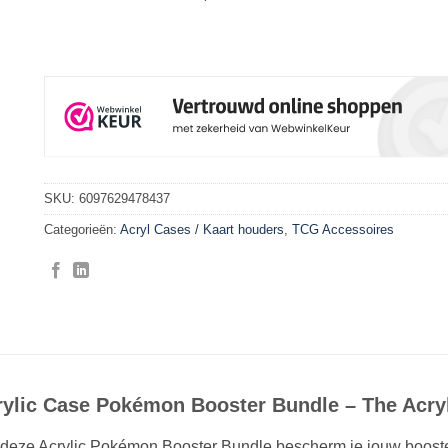
SKU:
6097629478437
Categorieën:
Acryl Cases / Kaart houders
,
TCG Accessoires
rylic Case Pokémon Booster Bundle – The Acry
deze Acrylic Pokémon Booster Bundle bescherm je jouw booster