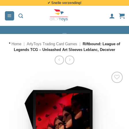
✔ Snelle verzending!
de
inhoud
*
Home
|
ArlyToys Trading Card Games
|
Riftbound: League of
Legends TCG – Unleashed Art Sleeves Leblanc, Deceiver