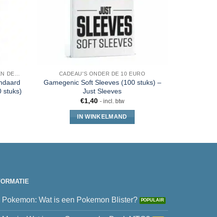
SLEEVES, TOPLOADERS, MAPPEN EN DECKBOX
CADEAU'S ONDER DE 10 EURO
PO
andaard
Gamegenic Soft Sleeves (100 stuks) –
Ultra Pro 
 stuks)
Just Sleeves
€
1,40
- incl. btw
IN WINKELMAND
FORMATIE
Pokemon: Wat is een Pokemon Blister?