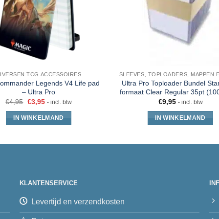
IVERSEN TCG ACCESSOIRES
mmander Legends V4 Life pad
Ultra Pro Toploader Bundel St
– Ultra Pro
formaat Clear Regular 35pt (100
€
4,95
€
3,95
€
9,95
- incl. btw
- incl. btw
IN WINKELMAND
IN WINKELMAND
KLANTENSERVICE
IN
Levertijd en verzendkosten