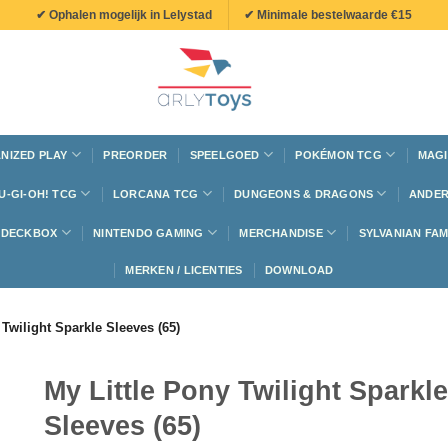
✔ Ophalen mogelijk in Lelystad
✔ Minimale bestelwaarde €15
NIZED PLAY
PREORDER
SPEELGOED
POKÉMON TCG
MAGI
U-GI-OH! TCG
LORCANA TCG
DUNGEONS & DRAGONS
ANDER
N DECKBOX
NINTENDO GAMING
MERCHANDISE
SYLVANIAN FAM
MERKEN / LICENTIES
DOWNLOAD
 Twilight Sparkle Sleeves (65)
My Little Pony Twilight Sparkle
Sleeves (65)