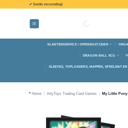
de
✔ Snelle verzending!
inhoud
KLANTENSERVICE / OPENINGSTIJDEN
ORGA
DRAGON BALL SCG
Y
SLEEVES, TOPLOADERS, MAPPEN, SPEELMAT E
*
Home
|
ArlyToys Trading Card Games
|
My Little Pony