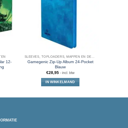
TEN
SLEEVES, TOPLOADERS, MAPPEN EN DECKBOX
War 12-
Gamegenic Zip-Up Album 24-Pocket
Pokemon Po
ng
Blauw
€
28,95
- incl. btw
IN WINKELMAND
FORMATIE