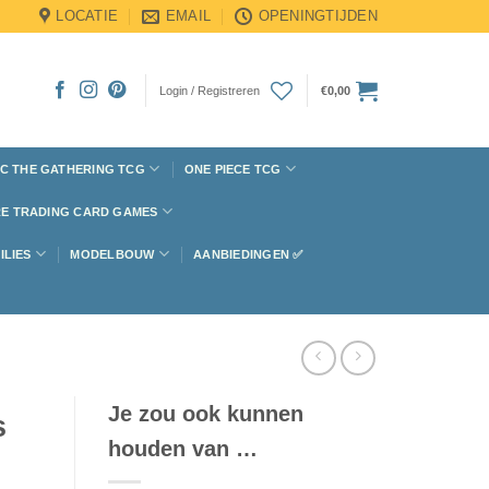
LOCATIE
EMAIL
OPENINGTIJDEN
Login / Registreren
€
0,00
C THE GATHERING TCG
ONE PIECE TCG
E TRADING CARD GAMES
ILIES
MODELBOUW
AANBIEDINGEN ✅
Je zou ook kunnen
s
houden van …