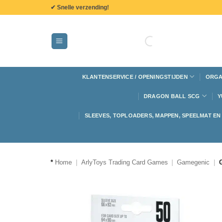
de
✔ Snelle verzending!
inhoud
KLANTENSERVICE / OPENINGSTIJDEN
ORGA
DRAGON BALL SCG
Y
SLEEVES, TOPLOADERS, MAPPEN, SPEELMAT E
*
Home
|
ArlyToys Trading Card Games
|
Gamegenic
|