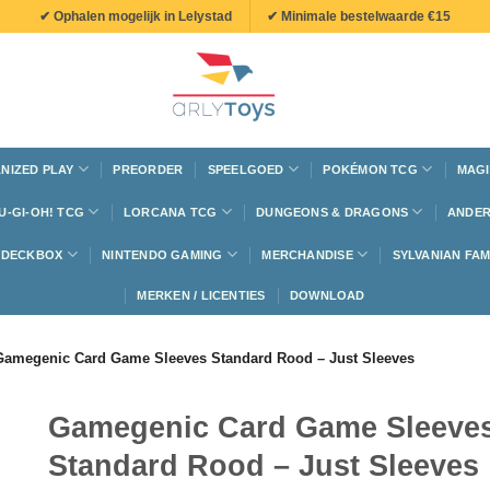
✔ Ophalen mogelijk in Lelystad
✔ Minimale bestelwaarde €15
NIZED PLAY
PREORDER
SPEELGOED
POKÉMON TCG
MAGI
U-GI-OH! TCG
LORCANA TCG
DUNGEONS & DRAGONS
ANDER
N DECKBOX
NINTENDO GAMING
MERCHANDISE
SYLVANIAN FAM
MERKEN / LICENTIES
DOWNLOAD
Gamegenic Card Game Sleeves Standard Rood – Just Sleeves
Gamegenic Card Game Sleeve
Standard Rood – Just Sleeves