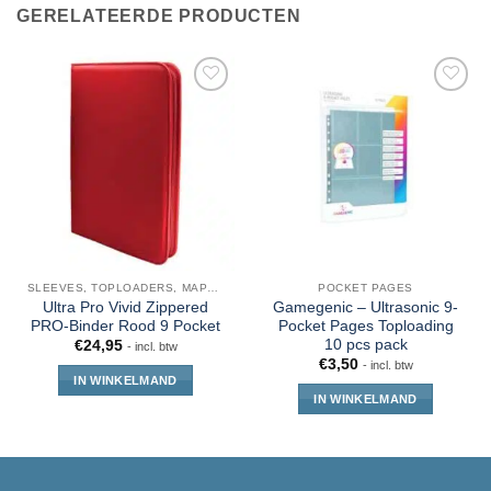
GERELATEERDE PRODUCTEN
SLEEVES, TOPLOADERS, MAPPEN EN DECKBOX
POCKET PAGES
Ultra Pro Vivid Zippered
Gamegenic – Ultrasonic 9-
PRO-Binder Rood 9 Pocket
Pocket Pages Toploading
10 pcs pack
€
24,95
- incl. btw
€
3,50
- incl. btw
IN WINKELMAND
IN WINKELMAND