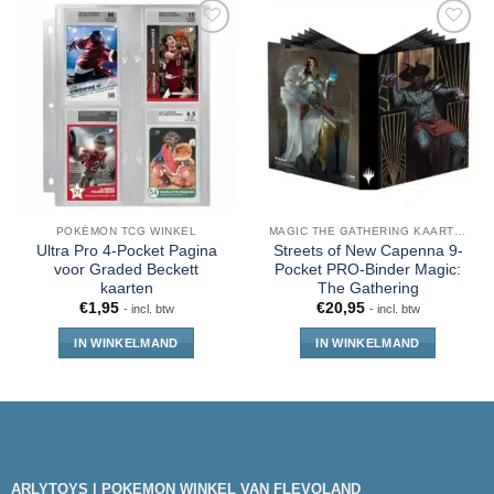
POKÉMON TCG WINKEL
MAGIC THE GATHERING KAARTEN
Ultra Pro 4-Pocket Pagina
Streets of New Capenna 9-
voor Graded Beckett
Pocket PRO-Binder Magic:
kaarten
The Gathering
€
1,95
€
20,95
- incl. btw
- incl. btw
IN WINKELMAND
IN WINKELMAND
ARLYTOYS | POKEMON WINKEL VAN FLEVOLAND