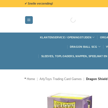
de
✔ Snelle verzending!
inhoud
KLANTENSERVICE / OPENINGSTIJDEN
ORGA
DRAGON BALL SCG
Y
SLEEVES, TOPLOADERS, MAPPEN, SPEELMAT E
*
Home
|
ArlyToys Trading Card Games
|
Dragon Shield