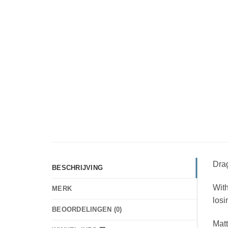
Dra
BESCHRIJVING
With
MERK
losi
BEOORDELINGEN (0)
Matt