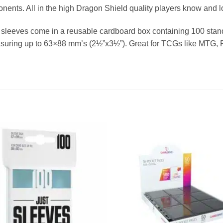
nents. All in the high Dragon Shield quality players know and l
sleeves come in a reusable cardboard box containing 100 standa
suring up to 63×88 mm’s (2½”x3½”). Great for TCGs like MTG,