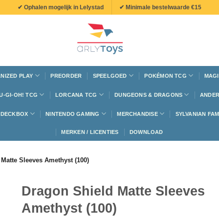
✔ Ophalen mogelijk in Lelystad
✔ Minimale bestelwaarde €15
NIZED PLAY
PREORDER
SPEELGOED
POKÉMON TCG
MAGI
U-GI-OH! TCG
LORCANA TCG
DUNGEONS & DRAGONS
ANDER
N DECKBOX
NINTENDO GAMING
MERCHANDISE
SYLVANIAN FAM
MERKEN / LICENTIES
DOWNLOAD
 Matte Sleeves Amethyst (100)
Dragon Shield Matte Sleeves
Amethyst (100)