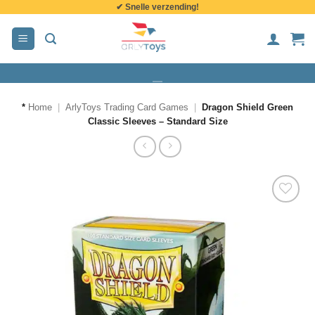
✔ Snelle verzending!
de
inhoud
*
Home
|
ArlyToys Trading Card Games
|
Dragon Shield Green
Classic Sleeves – Standard Size