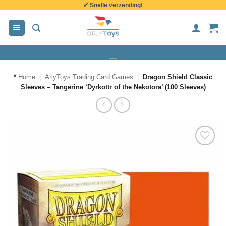
✔ Snelle verzending!
de
inhoud
*
Home
|
ArlyToys Trading Card Games
|
Dragon Shield Classic
Sleeves – Tangerine ‘Dyrkottr of the Nekotora’ (100 Sleeves)