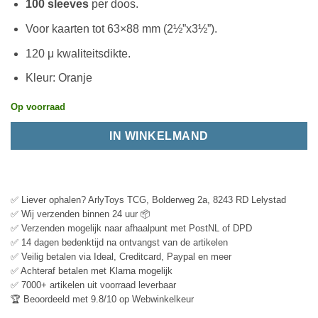
100 sleeves
per doos.
Voor kaarten tot 63×88 mm (2½”x3½”).
120 μ kwaliteitsdikte.
Kleur: Oranje
Op voorraad
IN WINKELMAND
✅ Liever ophalen? ArlyToys TCG, Bolderweg 2a, 8243 RD Lelystad
✅ Wij verzenden binnen 24 uur 📦
✅ Verzenden mogelijk naar afhaalpunt met PostNL of DPD
✅ 14 dagen bedenktijd na ontvangst van de artikelen
✅ Veilig betalen via Ideal, Creditcard, Paypal en meer
✅ Achteraf betalen met Klarna mogelijk
✅ 7000+ artikelen uit voorraad leverbaar
🏆 Beoordeeld met 9.8/10 op Webwinkelkeur