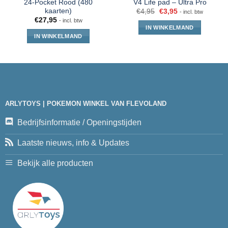
24-Pocket Rood (480
V4 Life pad – Ultra Pro
kaarten)
€
4,95
€
3,95
- incl. btw
€
27,95
- incl. btw
IN WINKELMAND
IN WINKELMAND
ARLYTOYS | POKEMON WINKEL VAN FLEVOLAND
Bedrijfsinformatie / Openingstijden
Laatste nieuws, info & Updates
Bekijk alle producten