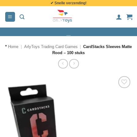
✔ Snelle verzending!
de
inhoud
*
Home
|
ArlyToys Trading Card Games
|
CardStacks Sleeves Matte
Rood – 100 stuks