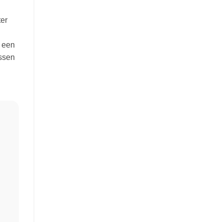
ter
r een
assen