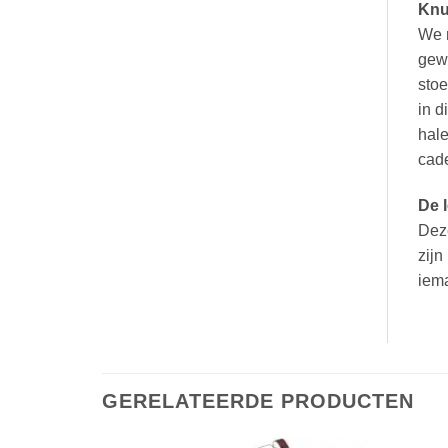
Knu
We n
gewo
stoe
in d
hale
cad
De 
Deze
zijn
iema
GERELATEERDE PRODUCTEN