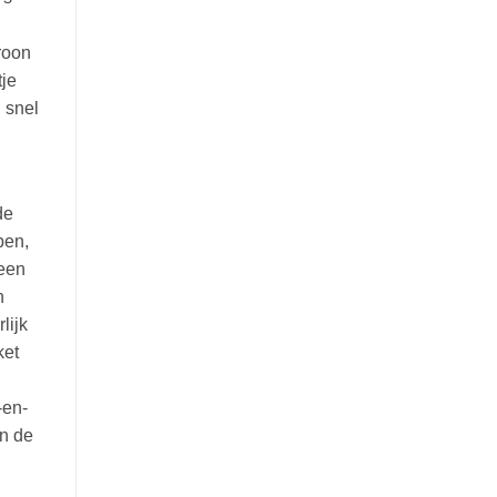
troon
tje
 snel
de
pen,
 een
n
lijk
ket
-en-
in de