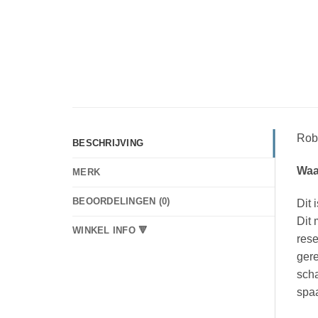
Rob
BESCHRIJVING
Waa
MERK
BEOORDELINGEN (0)
Dit 
Dit 
WINKEL INFO 🔻
rese
gere
scha
spaa