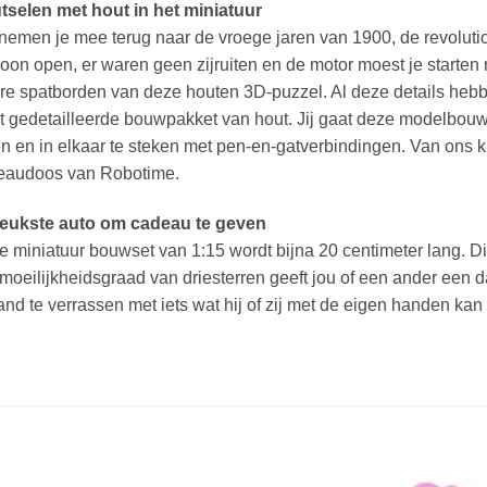
tselen met hout in het miniatuur
emen je mee terug naar de vroege jaren van 1900, de revolutiona
on open, er waren geen zijruiten en de motor moest je starten m
re spatborden van deze houten 3D-puzzel. Al deze details hebb
it gedetailleerde bouwpakket van hout. Jij gaat deze modelbouw
n en in elkaar te steken met pen-en-gatverbindingen. Van ons krij
eaudoos van Robotime.
leukste auto om cadeau te geven
 miniatuur bouwset van 1:15 wordt bijna 20 centimeter lang. 
 moeilijkheidsgraad van driesterren geeft jou of een ander een 
nd te verrassen met iets wat hij of zij met de eigen handen ka