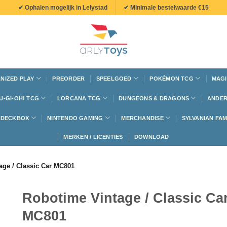
✔ Ophalen mogelijk in Lelystad
✔ Minimale bestelwaarde €15
NIZED PLAY
PREORDER
SPEELGOED
POKÉMON TCG
MAGI
U-GI-OH! TCG
LORCANA TCG
DUNGEONS & DRAGONS
ANDER
N DECKBOX
NINTENDO GAMING
MERCHANDISE
SYLVANIAN FAM
MERKEN / LICENTIES
DOWNLOAD
age / Classic Car MC801
Robotime Vintage / Classic Ca
MC801