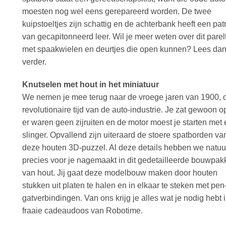
moesten nog wel eens gerepareerd worden. De twee
kuipstoeltjes zijn schattig en de achterbank heeft een pa
van gecapitonneerd leer. Wil je meer weten over dit parel
met spaakwielen en deurtjes die open kunnen? Lees dan
verder.
Knutselen met hout in het miniatuur
We nemen je mee terug naar de vroege jaren van 1900, 
revolutionaire tijd van de auto-industrie. Je zat gewoon o
er waren geen zijruiten en de motor moest je starten met
slinger. Opvallend zijn uiteraard de stoere spatborden va
deze houten 3D-puzzel. Al deze details hebben we natuur
precies voor je nagemaakt in dit gedetailleerde bouwpak
van hout. Jij gaat deze modelbouw maken door houten
stukken uit platen te halen en in elkaar te steken met pen
gatverbindingen. Van ons krijg je alles wat je nodig hebt 
fraaie cadeaudoos van Robotime.