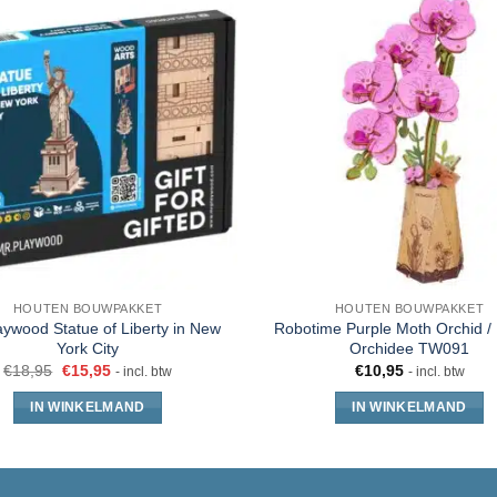
HOUTEN BOUWPAKKET
HOUTEN BOUWPAKKET
aywood Statue of Liberty in New
Robotime Purple Moth Orchid /
York City
Orchidee TW091
€
18,95
€
15,95
€
10,95
- incl. btw
- incl. btw
IN WINKELMAND
IN WINKELMAND