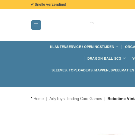
de
✔ Snelle verzending!
inhoud
KLANTENSERVICE / OPENINGSTIJDEN
ORGA
DRAGON BALL SCG
Y
SLEEVES, TOPLOADERS, MAPPEN, SPEELMAT E
*
Home
|
ArlyToys Trading Card Games
|
Robotime Vint