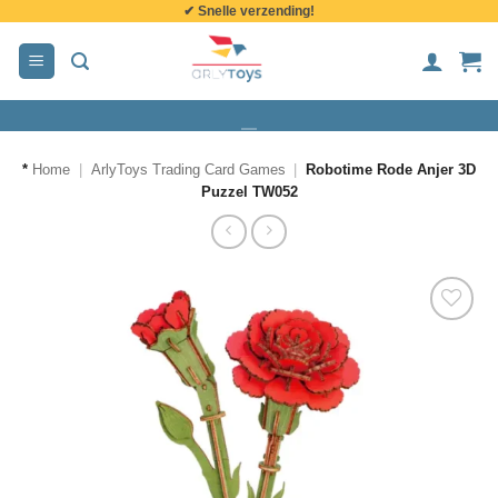
✔ Snelle verzending!
de
inhoud
*
Home
|
ArlyToys Trading Card Games
|
Robotime Rode Anjer 3D
Puzzel TW052