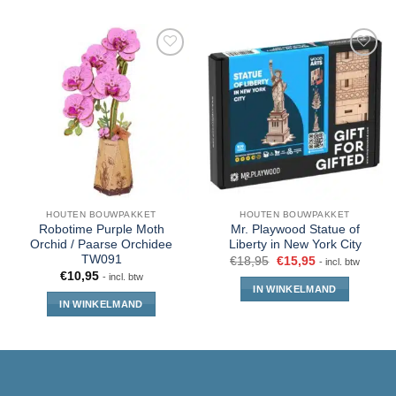
HOUTEN BOUWPAKKET
HOUTEN BOUWPAKKET
Robotime Purple Moth
Mr. Playwood Statue of
Orchid / Paarse Orchidee
Liberty in New York City
TW091
€
18,95
€
15,95
- incl. btw
€
10,95
- incl. btw
IN WINKELMAND
IN WINKELMAND