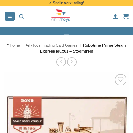
✔ Snelle verzending!
de
inhoud
*
Home
|
ArlyToys Trading Card Games
|
Robotime Prime Steam
Express MC501 – Stoomtrein