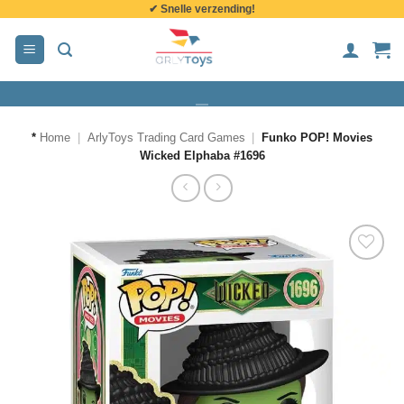
✔ Snelle verzending!
de
inhoud
*
Home
|
ArlyToys Trading Card Games
|
Funko POP! Movies
Wicked Elphaba #1696