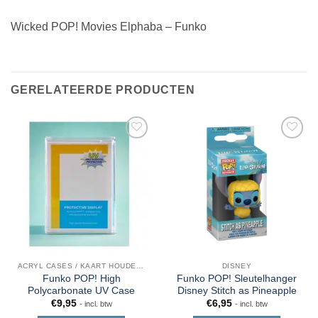
Wicked POP! Movies Elphaba – Funko
GERELATEERDE PRODUCTEN
ACRYL CASES / KAART HOUDERS
DISNEY
Funko POP! High
Funko POP! Sleutelhanger
Polycarbonate UV Case
Disney Stitch as Pineapple
€
9,95
€
6,95
- incl. btw
- incl. btw