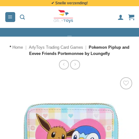
✔ Snelle verzending!
de
inhoud
*
Home
|
ArlyToys Trading Card Games
|
Pokemon Piplup and
Eevee Friends Portemonnee by Loungefly